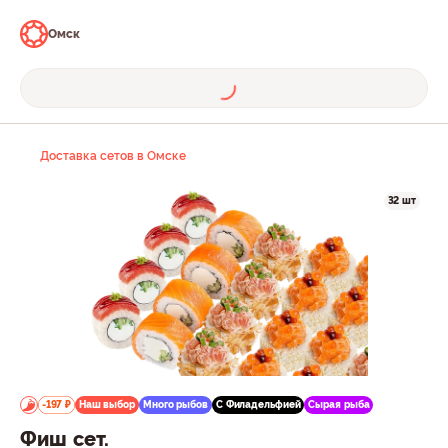
Омск
Доставка сетов в Омске
32 шт
-197 ₽
Наш выбор
Много рыбов
С Филадельфией
Сырая рыба
Фиш сет.