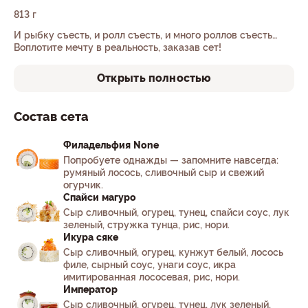
813 г
И рыбку съесть, и ролл съесть, и много роллов съесть…
Воплотите мечту в реальность, заказав сет!
Открыть полностью
Состав сета
Филадельфия None
Попробуете однажды — запомните навсегда:
румяный лосось, сливочный сыр и свежий
огурчик.
Спайси магуро
Сыр сливочный, огурец, тунец, спайси соус, лук
зеленый, стружка тунца, рис, нори.
Икура сяке
Сыр сливочный, огурец, кунжут белый, лосось
филе, сырный соус, унаги соус, икра
имитированная лососевая, рис, нори.
Император
Сыр сливочный, огурец, тунец, лук зеленый,