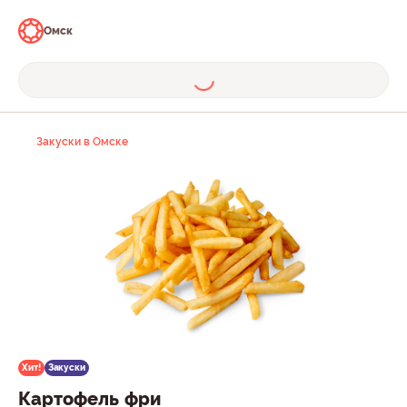
Омск
Закуски в Омске
Хит!
Закуски
Картофель фри